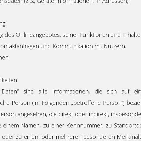
sdaten (z.B., Geräte-Informationen, IP-Adressen).
ng
ng des Onlineangebotes, seiner Funktionen und Inhalte
Kontaktanfragen und Kommunikation mit Nutzern.
men.
hkeiten
aten“ sind alle Informationen, die sich auf eine
rliche Person (im Folgenden „betroffene Person“) beziehe
 Person angesehen, die direkt oder indirekt, insbesond
e einem Namen, zu einer Kennnummer, zu Standortdat
) oder zu einem oder mehreren besonderen Merkmalen